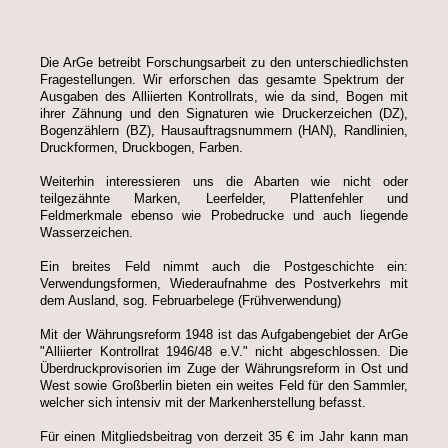
Die ArGe betreibt Forschungsarbeit zu den unterschiedlichsten
Fragestellungen. Wir erforschen das gesamte Spektrum der
Ausgaben des Alliierten Kontrollrats, wie da sind, Bogen mit
ihrer Zähnung und den Signaturen wie Druckerzeichen (DZ),
Bogenzählern (BZ), Hausauftragsnummern (HAN), Randlinien,
Druckformen, Druckbogen, Farben.
Weiterhin interessieren uns die Abarten wie nicht oder
teilgezähnte Marken, Leerfelder, Plattenfehler und
Feldmerkmale ebenso wie Probedrucke und auch liegende
Wasserzeichen.
Ein breites Feld nimmt auch die Postgeschichte ein:
Verwendungsformen, Wiederaufnahme des Postverkehrs mit
dem Ausland, sog. Februarbelege (Frühverwendung)
Mit der Währungsreform 1948 ist das Aufgabengebiet der ArGe
"Alliierter Kontrollrat 1946/48 e.V." nicht abgeschlossen. Die
Überdruckprovisorien im Zuge der Währungsreform in Ost und
West sowie Großberlin bieten ein weites Feld für den Sammler,
welcher sich intensiv mit der Markenherstellung befasst.
Für einen Mitgliedsbeitrag von derzeit 35 € im Jahr kann man